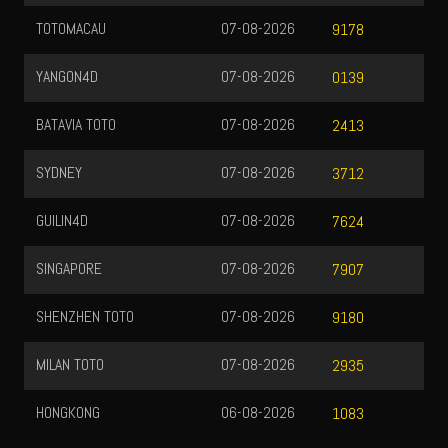
TOTOMACAU
07-08-2026
9178
YANGON4D
07-08-2026
0139
BATAVIA TOTO
07-08-2026
2413
SYDNEY
07-08-2026
3712
GUILIN4D
07-08-2026
7624
SINGAPORE
07-08-2026
7907
SHENZHEN TOTO
07-08-2026
9180
MILAN TOTO
07-08-2026
2935
HONGKONG
06-08-2026
1083