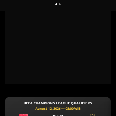
E QUALIFIERS
UEFA CHAMPIONS LEAGUE QUA
2:00 WIB
August 12, 2026 — 01:30 W