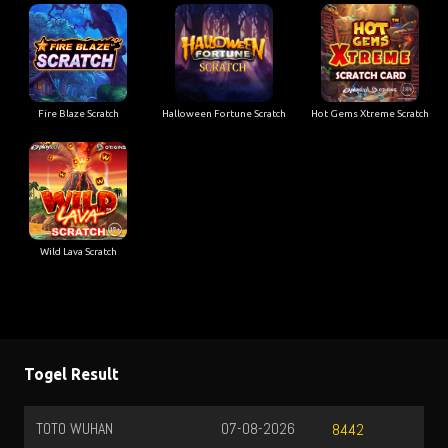
Fire Blaze Scratch
Halloween Fortune Scratch
Hot Gems Xtreme Scratch
Wild Lava Scratch
Togel Result
TOTO WUHAN
07-08-2026
8442